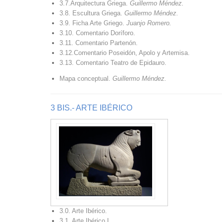
3.7.Arquitectura Griega.
Guillermo Méndez.
3.8. Escultura Griega.
Guillermo Méndez.
3.9. Ficha Arte Griego.
Juanjo Romero.
3.10. Comentario Doríforo.
3.11. Comentario Partenón.
3.12.Comentario Poseidón, Apolo y Artemisa.
3.13. Comentario Teatro de Epidauro.
Mapa conceptual.
Guillermo Méndez.
3 BIS.- ARTE IBÉRICO
3.0. Arte Ibérico.
3.1. Arte Ibérico I.