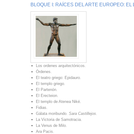
BLOQUE I: RAÍCES DEL ARTE EUROPEO: EL
Los ordenes arquitectónicos.
Órdenes.
El teatro griego: Epidauro.
El templo griego.
El Partenón.
El Erecteion.
El templo de Atenea Niké
.
Fidias.
Gálata moribundo.
Sara Castillejos.
La Victoria de Samotracia.
La Venus de Milo.
Ara Pacis.