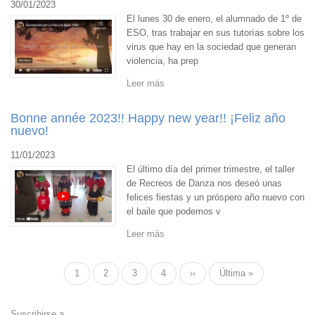
30/01/2023
El lunes 30 de enero, el alumnado de 1º de
ESO, tras trabajar en sus tutorías sobre los
virus que hay en la sociedad que generan
violencia, ha prep
Leer más
Bonne année 2023!! Happy new year!! ¡Feliz año
nuevo!
11/01/2023
El último día del primer trimestre, el taller
de Recreos de Danza nos deseó unas
felices fiestas y un próspero año nuevo con
el baile que podemos v
Leer más
Paginación
Página
1
Página
2
Página
3
Página
4
Siguiente
››
Última
Última »
actual
página
página
Suscribirse a