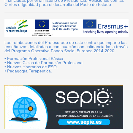
financiadas por el Ministerio de Presidencia, Relaciones con las
Cortes e Igualdad para el desarrollo del Pacto de Estado.
Las retribuciones del Profesorado de este centro que imparte las
enseñanzas detalladas a continuación son cofinanciadas a través
del Programa Operativo Fondo Social Europeo 2014-2020:
• Formación Profesional Básica.
• Nuevos Ciclos de Formación Profesional.
• Nuevos itinerarios de ESO.
• Pedagogía Terapéutica.