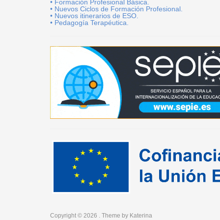
• Formación Profesional Básica.
• Nuevos Ciclos de Formación Profesional.
• Nuevos itinerarios de ESO.
• Pedagogía Terapéutica.
Copyright © 2026
. Theme by
Katerina